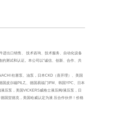
备件进出口销售、 技术咨询、技术服务、自动化设备
严格的测试和认证。本公司以“诚信、创新、合作、共
ACHI 柱塞泵、油泵，日本CKD（喜开理）、美国
国皮尔磁PILZ,、德国易福门IFM、韩国YPC、日本
阀液压泵，美国VICKERS威格士液压阀/液压泵，日
乐，德国贺德克，美国哈威认定为液 压合作伙伴！价格