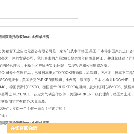
德国费斯托原装festo比例减压阀
1
2
上 海颖哲工业自动化设备有限公司是一家专门从事于德国,美国,日本等多国家的进口
服务为一体的贸易公司。我们售出的产品zui长提供两年的质量保证， 并且都经过了
赢"的经营理念，不断为客户解决实 际问题，实现客户和公司取得双赢。
我公 司专业代理产品，已被日本丰兴TOYOOKI电磁阀，溢流阀，液压泵，日本不二越N
ASCO阿斯卡，美国派克PARKER液压阀，比例阀，液压泵，日本 小金井KOGANEI、德
SMC、德国费斯托FESTO、德国宝帝 BURKERT电磁阀，意大利阿托斯AOTS。液压
本基恩士 KEYENCE、认定为气动合作伙伴，美国PARKER一级代理商，德国力士
和交货期非常有优势,大量现货。
100%*，质保一年！假一赔百！咨询订购！
直线：，
德国费斯托原装festo比例减压阀
，