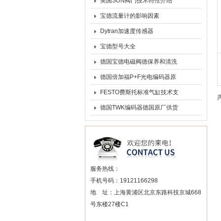
量中的应用
美国SUN阀门技术特性介绍
宝德流量计的影响因素
Dytran加速度传感器
宝德型号大全
德国宝德电磁阀德保养和清洗
德国倍加福P+F光电编码器原
理
FESTO费斯托标准气缸技术支
持指导
德国TWK编码器德国原厂供货
服务热线：
手机号码：19121166298
地 址：上海黄浦区北京东路科技京城668
号东楼27楼C1