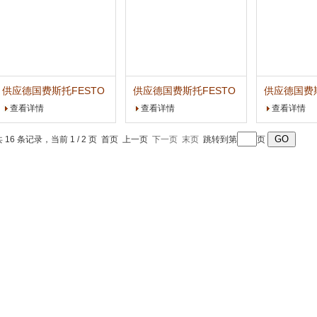
供应德国费斯托FESTO
供应德国费斯托FESTO
供应德国费斯
1
2
止动气缸
多位置气缸
倍力气缸
查看详情
查看详情
查看详情
共 16 条记录，当前 1 / 2 页 首页 上一页
下一页
末页
跳转到第
页