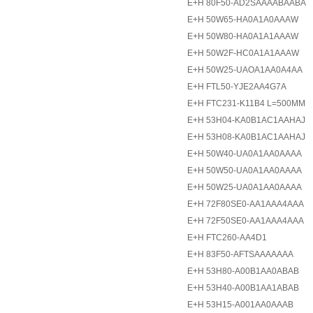
E+H 80F50-AD2SAAAABAABA
E+H 50W65-HA0A1A0AAAW
E+H 50W80-HA0A1A1AAAW
E+H 50W2F-HC0A1A1AAAW
E+H 50W25-UAOA1AA0A4AA
E+H FTL50-YJE2AA4G7A
E+H FTC231-K11B4 L=500MM
E+H 53H04-KA0B1AC1AAHAJ
E+H 53H08-KA0B1AC1AAHAJ
E+H 50W40-UA0A1AA0AAAA
E+H 50W50-UA0A1AA0AAAA
E+H 50W25-UA0A1AA0AAAA
E+H 72F80SE0-AA1AAA4AAA
E+H 72F50SE0-AA1AAA4AAA
E+H FTC260-AA4D1
E+H 83F50-AFTSAAAAAAA
E+H 53H80-A00B1AA0ABAB
E+H 53H40-A00B1AA1ABAB
E+H 53H15-A001AA0AAAB