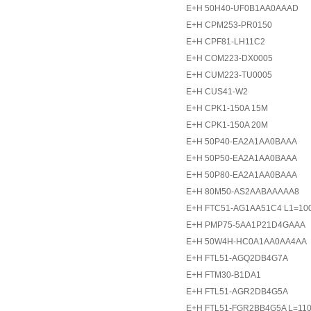
E+H 50H40-UF0B1AA0AAAD
E+H CPM253-PR0150
E+H CPF81-LH11C2
E+H COM223-DX0005
E+H CUM223-TU0005
E+H CUS41-W2
E+H CPK1-150A 15M
E+H CPK1-150A 20M
E+H 50P40-EA2A1AA0BAAA
E+H 50P50-EA2A1AA0BAAA
E+H 50P80-EA2A1AA0BAAA
E+H 80M50-AS2AABAAAAA8
E+H FTC51-AG1AA51C4 L1=1
E+H PMP75-5AA1P21D4GAAA
E+H 50W4H-HC0A1AA0AA4AA
E+H FTL51-AGQ2DB4G7A
E+H FTM30-B1DA1
E+H FTL51-AGR2DB4G5A
E+H FTL51-FGR2BB4G5A L=11