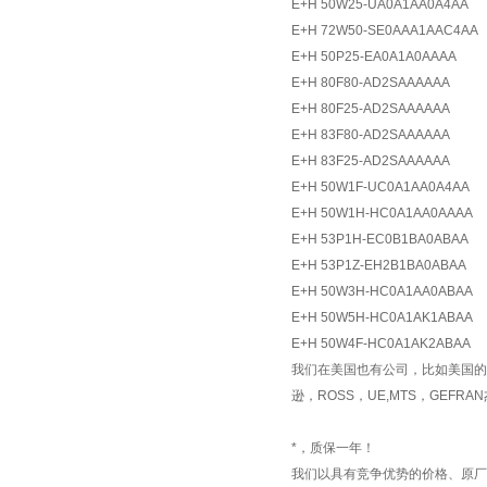
E+H 50W25-UA0A1AA0A4AA
E+H 72W50-SE0AAA1AAC4AA
E+H 50P25-EA0A1A0AAAA
E+H 80F80-AD2SAAAAAA
E+H 80F25-AD2SAAAAAA
E+H 83F80-AD2SAAAAAA
E+H 83F25-AD2SAAAAAA
E+H 50W1F-UC0A1AA0A4AA
E+H 50W1H-HC0A1AA0AAAA
E+H 53P1H-EC0B1BA0ABAA
E+H 53P1Z-EH2B1BA0ABAA
E+H 50W3H-HC0A1AA0ABAA
E+H 50W5H-HC0A1AK1ABAA
E+H 50W4F-HC0A1AK2ABAA
我们在美国也有公司，比如美国的ASC
逊，ROSS，UE,MTS，GEFR
*，质保一年！
我们以具有竞争优势的价格、原厂