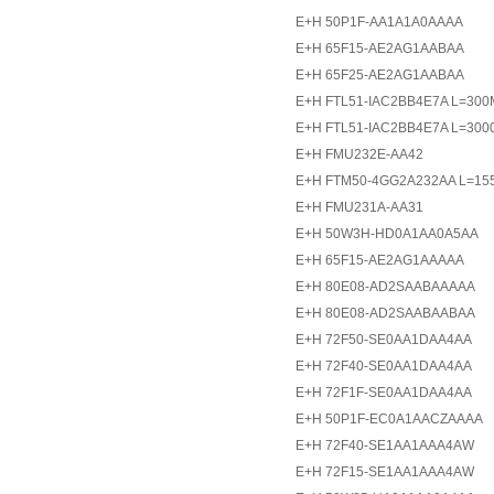
E+H 50P1F-AA1A1A0AAAA
E+H 65F15-AE2AG1AABAA
E+H 65F25-AE2AG1AABAA
E+H FTL51-IAC2BB4E7A L=30
E+H FTL51-IAC2BB4E7A L=30
E+H FMU232E-AA42
E+H FTM50-4GG2A232AA L=1
E+H FMU231A-AA31
E+H 50W3H-HD0A1AA0A5AA
E+H 65F15-AE2AG1AAAAA
E+H 80E08-AD2SAABAAAAA
E+H 80E08-AD2SAABAABAA
E+H 72F50-SE0AA1DAA4AA
E+H 72F40-SE0AA1DAA4AA
E+H 72F1F-SE0AA1DAA4AA
E+H 50P1F-EC0A1AACZAAAA
E+H 72F40-SE1AA1AAA4AW
E+H 72F15-SE1AA1AAA4AW