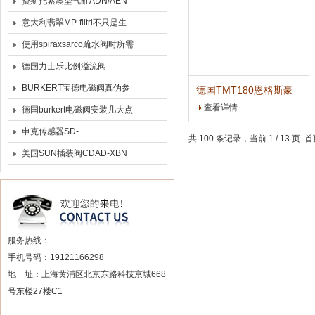
器工作原理及优点
费斯托紧凑型气缸ADN/AEN
大量现货
意大利翡翠MP-filtri不只是生
产滤芯---上海颖哲
使用spiraxsarco疏水阀时所需
要注意的事项分享
德国力士乐比例溢流阀
0811402055现货
BURKERT宝德电磁阀真伪参
德国TMT180恩格斯豪
斯E+H温度变送器*报价
查看详情
考分析
德国burkert电磁阀安装几大点
申克传感器SD-
共 100 条记录，当前 1 / 13 页
161/6/105/10/0/0大量现货
美国SUN插装阀CDAD-XBN
服务热线：
手机号码：19121166298
地 址：上海黄浦区北京东路科技京城668
号东楼27楼C1