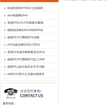
组成贺德克HYDAC过滤器的
几个结构
atos电磁阀DHA-
0631/2/7M21选型及功能原理
美国POSI-FLATE膨胀式蝶阀
美国*
德国瑞克梅尔RICKMEIER齿
轮泵技术参数
德国FESTO费斯托气动阀
ATOS减压阀RZGO-TERS-
PS-033新款介绍
美国SUN减压阀参数及SUN太
阳顺序阀示意图
德国FESTO费斯托气缸工作时
要靠压缩空气中的油雾对活塞
德国PILZ皮尔兹安全开关功能
进行润滑
4WEH10型力士乐换向阀基本
功能及特性
服务热线：